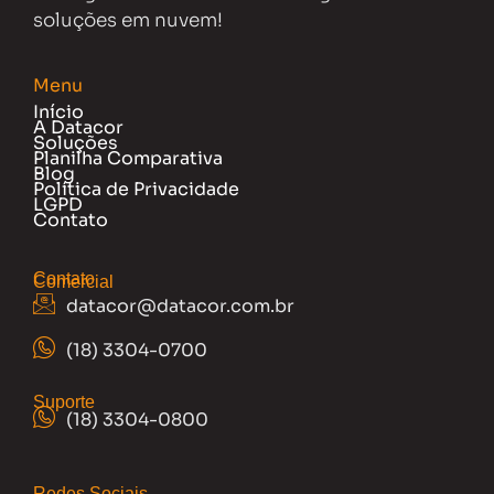
soluções em nuvem!
Menu
Início
A Datacor
Soluções
Planilha Comparativa
Blog
Política de Privacidade
LGPD
Contato
Contato
Comercial
datacor@datacor.com.br
(18) 3304-0700
Suporte
(18) 3304-0800
Redes Sociais