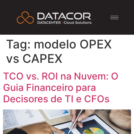
Tag:
modelo OPEX
vs CAPEX
TCO vs. ROI na Nuvem: O
Guia Financeiro para
Decisores de TI e CFOs