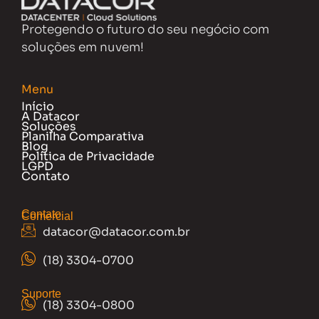
Protegendo o futuro do seu negócio com
soluções em nuvem!
Menu
Início
A Datacor
Soluções
Planilha Comparativa
Blog
Política de Privacidade
LGPD
Contato
Contato
Comercial
datacor@datacor.com.br
(18) 3304-0700
Suporte
(18) 3304-0800